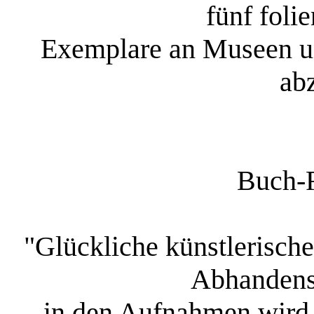
fünf foli
Exemplare an Museen un
ab
Buch-
"Glückliche künstlerisch
Abhandens
in den Aufnahmen wird d