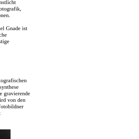
stlicht
tografik,
onen.
el Gnade ist
che
tige
tografischen
ssynthese
e gravierende
ird von den
Fotobildner
t