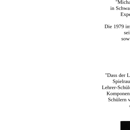
"Micha
in Schwa
Expe
Die 1979 im
se
sow
"Dass der L
Spielrau
Lehrer-Schül
Komponente
Schülern v