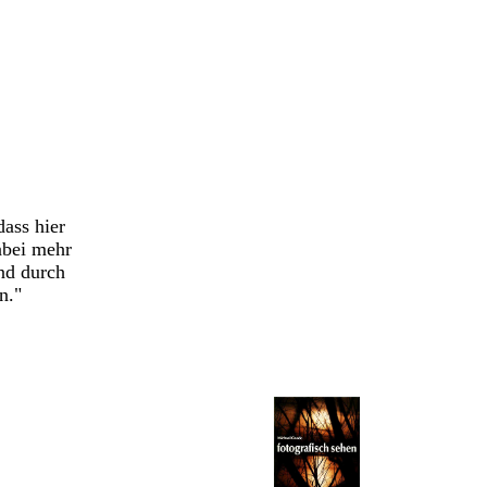
dass hier
abei mehr
nd durch
n."