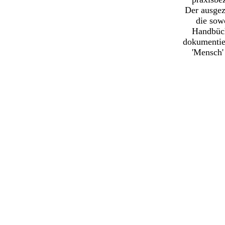
Der ausgez
die sow
Handbüch
dokumentie
'Mensch
'