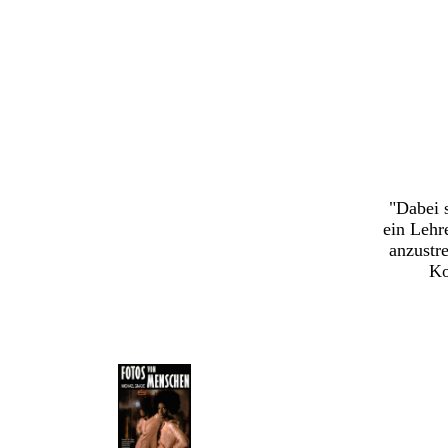
"Dabei s
ein Lehr
anzustr
Ko