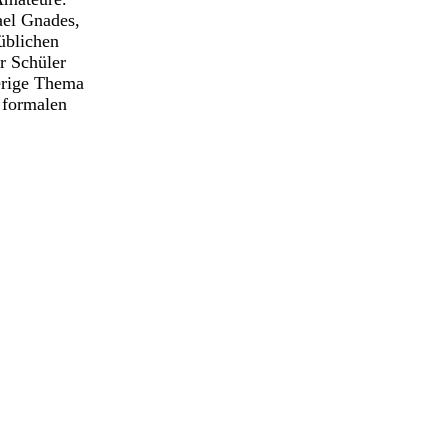
ael Gnades,
üblichen
r Schüler
erige Thema
 formalen