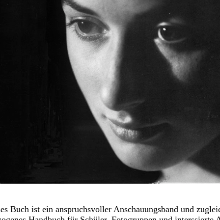
es Buch ist ein anspruchsvoller Anschauungsband und zuglei
zogenes Handbuch für Schüler, Fotogruppen und interssierte 