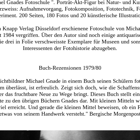
el Gnades Fotoschule ". Porträt-Akt-Figur bei Natur- und Kun
rzweiss: Aufnahmevorgang, Fotokomposition, Fototechnik, Fo
riment. 200 Seiten, 180 Fotos und 20 künstlerische Illustrati
 Knapp Verlag Düsseldorf erschienene Fotoschule von Micha
it 1984 vergriffen. Über den Autor sind noch einige antiquaris
ie drei in Folie verschweisste Exemplare für Museen und sons
Interessenten der Fotohistorie abzugeben.
Buch-Rezensionen 1979/80
ichtbildner Michael Gnade in einem Buch seinen Schülern fo
m überlässt, ist erfreulich. Zeigt sich doch, wie die Schaffen
er das fruchtbare Neue zu Wege bringt. Dieses Buch stellt ein
 zu den übrigen Büchern Gnades dar. Mit kleinen Mitteln w
iel erreicht. Und gerade die kleinen Mittel beweisen, ob ein 
etwas von seinem Handwerk versteht." Bergische Morgenpos